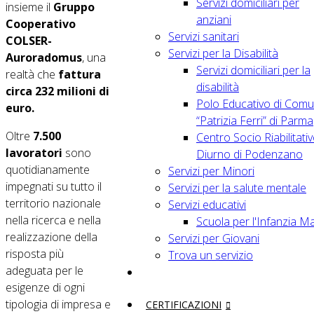
Servizi domiciliari per
insieme il
Gruppo
anziani
Cooperativo
Servizi sanitari
COLSER-
Servizi per la Disabilità
Auroradomus
, una
Servizi domiciliari per la
realtà che
fattura
disabilità
circa 232 milioni di
Polo Educativo di Comu
euro.
“Patrizia Ferri” di Parma
Oltre
7.500
Centro Socio Riabilitati
lavoratori
sono
Diurno di Podenzano
quotidianamente
Servizi per Minori
impegnati su tutto il
Servizi per la salute mentale
territorio nazionale
Servizi educativi
nella ricerca e nella
Scuola per l'Infanzia M
realizzazione della
Servizi per Giovani
risposta più
Trova un servizio
adeguata per le
esigenze di ogni
tipologia di impresa e
CERTIFICAZIONI