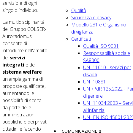
servizio e di ogni
singolo individuo.
Qualità
Sicurezza e privacy
La multidisciplinarità
Modello 231 e Organismo
del Gruppo COLSER-
di vigilanza
Auroradomus
Certificati
consente di
Qualità ISO 9001
introdurre nell'ambito
Responsabilità sociale
dei
servizi
SA8000
integrati
e del
UNI:11010 - servizi per
sistema welfare
disabili
un'ampia gamma di
UNI:10881
proposte qualificate,
UNI/PdR 125:2022 - Par
aumentando le
di genere
possibilità di scelta
UNI 11034:2003 – Servi
da parte delle
all’infanzia
amministrazioni
UNI EN ISO 45001:202
pubbliche e dei privati
cittadini e facendo
COMUNICAZIONE