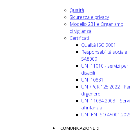
Qualità
Sicurezza e privacy
Modello 231 e Organismo
di vigilanza
Certificati
Qualità ISO 9001
Responsabilità sociale
SA8000
UNI:11010 - servizi per
disabili
UNI:10881
UNI/PdR 125:2022 - Par
di genere
UNI 11034:2003 – Servi
all’infanzia
UNI EN ISO 45001:202
COMUNICAZIONE