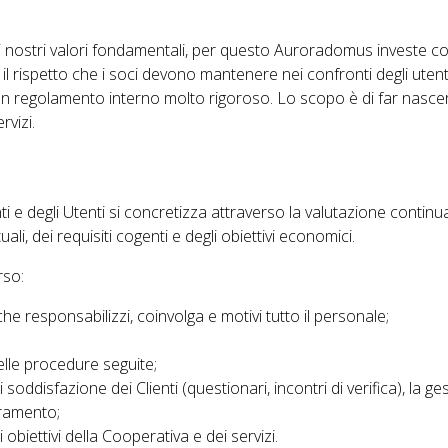
ei nostri valori fondamentali, per questo Auroradomus investe 
d il rispetto che i soci devono mantenere nei confronti degli uten
un regolamento interno molto rigoroso. Lo scopo è di far nascer
rvizi.
e degli Utenti si concretizza attraverso la valutazione continua 
ali, dei requisiti cogenti e degli obiettivi economici.
rso:
e responsabilizzi, coinvolga e motivi tutto il personale;
delle procedure seguite;
i soddisfazione dei Clienti (questionari, incontri di verifica), la ge
oramento;
obiettivi della Cooperativa e dei servizi.