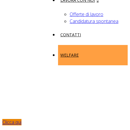
LAVORA CON NOI
Offerte di lavoro
Candidatura spontanea
CONTATTI
WELFARE
insieme, ogni
giorno
Clicca qui