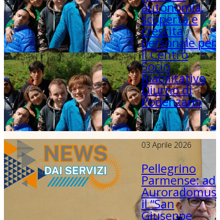
autonomia,
scoperta e
crescita
personale per
il Centro
Socio
Riabilitativo
Diurno di
Podenzano
News
03 Aprile 2026
Pellegrino
Parmense: ad
Auroradomus
il “San
Giuseppe