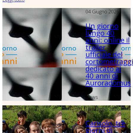
04 Giugno 2026
Un giorno
lungo 40
anni: online il
trailer
ufficiale del
cortometragg
dedicato ai
40 anni di
Auroradomus
News
18 Maggio 2026
Carisolo, tre
giorni di