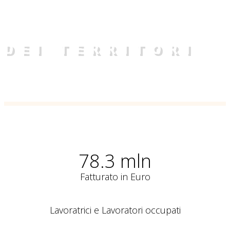
AL SERVIZIO
DEI TERRITORI
GRUPPO COOPERATIVO COLSER-
AURORADOMUS
78.3 mln
Fatturato in Euro
Lavoratrici e Lavoratori occupati