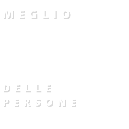
MEGLIO
GRUPPO COOPERATIVO COLSER-
AURORADOMUS
AL SERVIZIO
DELLE
PERSONE
GRUPPO COOPERATIVO COLSER-
AURORADOMUS