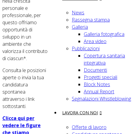
nella crescita
personale e
News
professionale, per
Rassegna stampa
questo offriamo
Galleria
opportunità di
Galleria fotografica
sviluppo in un
Area video
ambiente che
Pubblicazioni
valorizza il contributo
Copertura sanitaria
di ciascun*.
integrativa
Documenti
Consulta le posizioni
Progetti speciali
aperte o invia la tua
Block Notes
candidatura
Annual Report
spontanea
Segnalazioni Whistleblowing
attraverso i link
sottostanti.
LAVORA CON NOI
Clicca qui per
vedere le figure
Offerte di lavoro
che stiamo