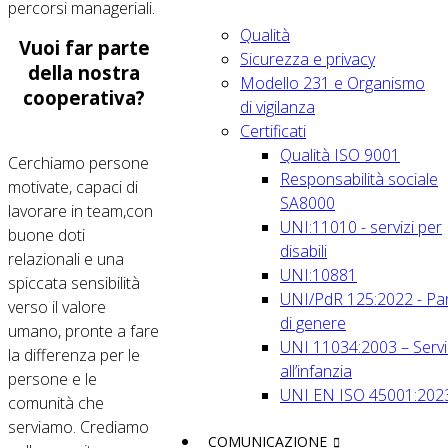
percorsi manageriali.
Qualità
Vuoi far parte
Sicurezza e privacy
della nostra
Modello 231 e Organismo
cooperativa?
di vigilanza
Certificati
Qualità ISO 9001
Cerchiamo persone
Responsabilità sociale
motivate, capaci di
SA8000
lavorare in team,con
UNI:11010 - servizi per
buone doti
disabili
relazionali e una
UNI:10881
spiccata sensibilità
UNI/PdR 125:2022 - Par
verso il valore
di genere
umano, pronte a fare
UNI 11034:2003 – Servi
la differenza per le
all’infanzia
persone e le
UNI EN ISO 45001:202
comunità che
serviamo. Crediamo
COMUNICAZIONE