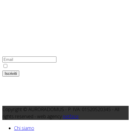
100% Green Energy
L'hosting di questo sito internet utilizza energia prodotta
esclusivamente da fonti rinnovabili
Iscriviti alla newsletter del Gruppo
Colser-Auroradomus
Ho preso visione dell'
informativa
Iscriviti
Copyright © AURORADOMUS - P. IVA: 01520520345 - All
rights reserved - web agency
netface
Chi siamo