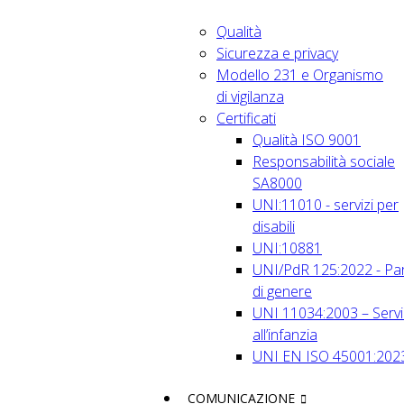
Qualità
Sicurezza e privacy
Modello 231 e Organismo
di vigilanza
Certificati
Qualità ISO 9001
Responsabilità sociale
SA8000
UNI:11010 - servizi per
disabili
UNI:10881
UNI/PdR 125:2022 - Par
di genere
UNI 11034:2003 – Servi
all’infanzia
UNI EN ISO 45001:202
COMUNICAZIONE