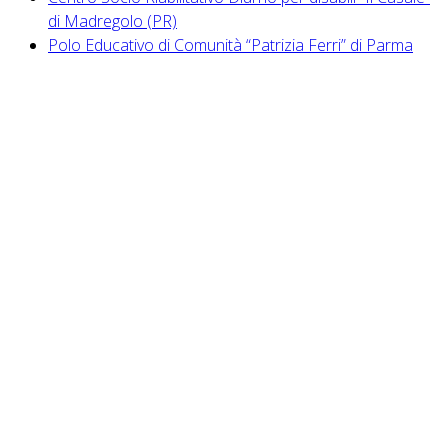
di Madregolo (PR)
Polo Educativo di Comunità “Patrizia Ferri” di Parma
Auroradomus Cooperativa Sociale
Via G.S. Sonnino 33/A
43126 Parma
info@auroradomus.it
Telefono: +39 0521 957595
Fax: +39 0521 957575