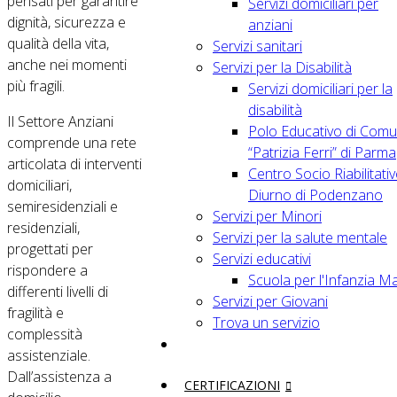
pensati per garantire
Servizi domiciliari per
dignità, sicurezza e
anziani
qualità della vita,
Servizi sanitari
anche nei momenti
Servizi per la Disabilità
più fragili.
Servizi domiciliari per la
disabilità
Il Settore Anziani
Polo Educativo di Comu
comprende una rete
“Patrizia Ferri” di Parma
articolata di interventi
Centro Socio Riabilitati
domiciliari,
Diurno di Podenzano
semiresidenziali e
Servizi per Minori
residenziali,
Servizi per la salute mentale
progettati per
Servizi educativi
rispondere a
Scuola per l'Infanzia M
differenti livelli di
Servizi per Giovani
fragilità e
Trova un servizio
complessità
assistenziale.
Dall’assistenza a
CERTIFICAZIONI