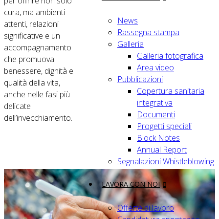
per offrire non solo
cura, ma ambienti
News
attenti, relazioni
Rassegna stampa
significative e un
Galleria
accompagnamento
Galleria fotografica
che promuova
Area video
benessere, dignità e
Pubblicazioni
qualità della vita,
Copertura sanitaria
anche nelle fasi più
integrativa
delicate
Documenti
dell’invecchiamento.
Progetti speciali
Block Notes
Annual Report
Segnalazioni Whistleblowing
LAVORA CON NOI
Offerte di lavoro