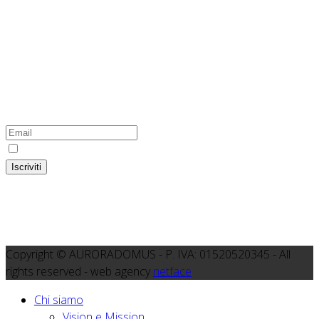
100% Green Energy
L'hosting di questo sito internet utilizza energia prodotta
esclusivamente da fonti rinnovabili
Iscriviti alla newsletter del Gruppo
Colser-Auroradomus
Ho preso visione dell'
informativa
Iscriviti
Copyright © AURORADOMUS - P. IVA: 01520520345 - All
rights reserved - web agency
netface
Chi siamo
Vision e Mission