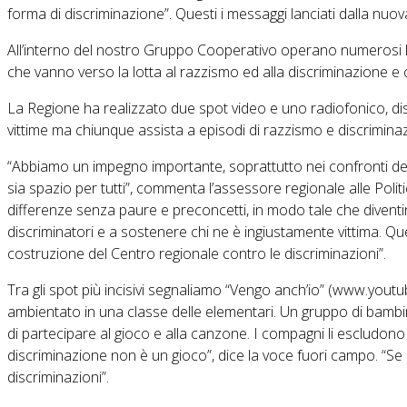
forma di discriminazione”. Questi i messaggi lanciati dalla nu
All’interno del nostro Gruppo Cooperativo operano numerosi la
che vanno verso la lotta al razzismo ed alla discriminazione e
La Regione ha realizzato due spot video e uno radiofonico, dispo
vittime ma chiunque assista a episodi di razzismo e discrimin
“Abbiamo un impegno importante, soprattutto nei confronti dell
sia spazio per tutti”, commenta l’assessore regionale alle Poli
differenze senza paure e preconcetti, in modo tale che diventi
discriminatori e a sostenere chi ne è ingiustamente vittima. Que
costruzione del Centro regionale contro le discriminazioni”.
Tra gli spot più incisivi segnaliamo “Vengo anch’io” (www.yout
ambientato in una classe delle elementari. Un gruppo di bambin
di partecipare al gioco e alla canzone. I compagni li escludon
discriminazione non è un gioco”, dice la voce fuori campo. “Se s
discriminazioni”.