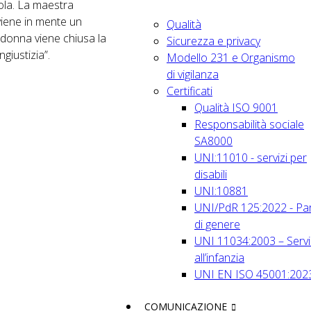
ola. La maestra
viene in mente un
Qualità
 donna viene chiusa la
Sicurezza e privacy
giustizia”.
Modello 231 e Organismo
di vigilanza
Certificati
Qualità ISO 9001
Responsabilità sociale
SA8000
UNI:11010 - servizi per
disabili
UNI:10881
UNI/PdR 125:2022 - Par
di genere
UNI 11034:2003 – Servi
all’infanzia
UNI EN ISO 45001:202
COMUNICAZIONE