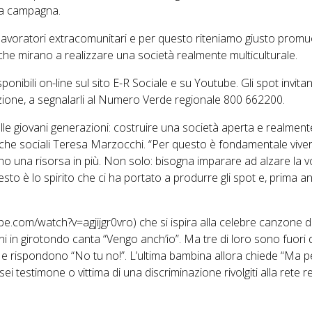
ova campagna.
voratori extracomunitari e per questo riteniamo giusto promuove
 che mirano a realizzare una società realmente multiculturale.
nibili on-line sul sito E-R Sociale e su Youtube. Gli spot invitano
azione, a segnalarli al Numero Verde regionale 800 662200.
e giovani generazioni: costruire una società aperta e realmente
tiche sociali Teresa Marzocchi. “Per questo è fondamentale viver
no una risorsa in più. Non solo: bisogna imparare ad alzare la v
sto è lo spirito che ci ha portato a produrre gli spot e, prima an
ube.com/watch?v=agjijgr0vro) che si ispira alla celebre canzone 
i in girotondo canta “Vengo anch’io”. Ma tre di loro sono fuori
o e rispondono “No tu no!”. L’ultima bambina allora chiede “Ma p
ei testimone o vittima di una discriminazione rivolgiti alla rete r