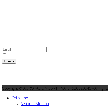
Hosting Green
100% Green Energy
L'hosting di questo sito internet utilizza energia prodotta esclusivam
Iscriviti alla newsletter del Gruppo Co
Ho preso visione dell'
informativa
Iscriviti
Copyright © AURORADOMUS - P. IVA: 01520520345 - All right
Chi siamo
Vision e Mission