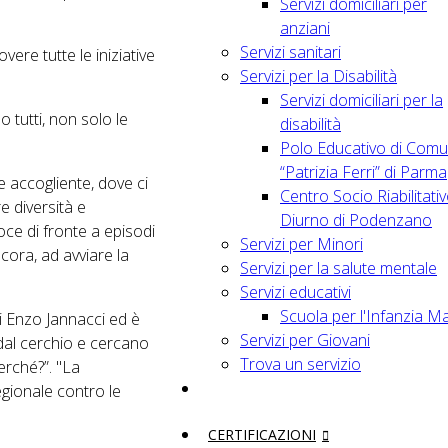
Servizi domiciliari per
anziani
Servizi sanitari
re tutte le iniziative
Servizi per la Disabilità
Servizi domiciliari per la
 tutti, non solo le
disabilità
Polo Educativo di Comu
“Patrizia Ferri” di Parma
 accogliente, dove ci
Centro Socio Riabilitati
e diversità e
Diurno di Podenzano
oce di fronte a episodi
Servizi per Minori
cora, ad avviare la
Servizi per la salute mentale
Servizi educativi
Scuola per l'Infanzia M
di Enzo Jannacci ed è
Servizi per Giovani
 dal cerchio e cercano
Trova un servizio
erché?”. "La
egionale contro le
CERTIFICAZIONI