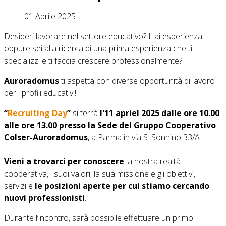
01 Aprile 2025
Desideri lavorare nel settore educativo? Hai esperienza
oppure sei alla ricerca di una prima esperienza che ti
specializzi e ti faccia crescere professionalmente?
Auroradomus
ti aspetta con diverse opportunità di lavoro
per i profili educativi!
“
Recruiting Day
”
si terrà
l'11 apriel 2025 dalle ore
10
.00
alle ore 13
.
00
presso
la Sede del Gruppo Cooperativo
Colser-Auroradomus
, a Parma in via S. Sonnino 33/A.
Vieni a trovarci per conoscere
la nostra realtà
cooperativa, i suoi valori, la sua missione e gli obiettivi, i
servizi e
le posizioni aperte per cui stiamo cercando
nuovi professionisti
.
Durante l’incontro, sarà possibile effettuare un primo