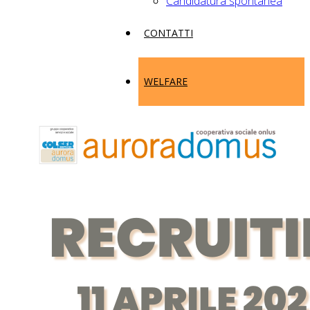
Candidatura spontanea
CONTATTI
WELFARE