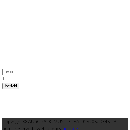
Hosting Green
100% Green Energy
L'hosting di questo sito internet utilizza energia prodotta
esclusivamente da fonti rinnovabili
Iscriviti alla newsletter del Gruppo
Colser-Auroradomus
Ho preso visione dell'
informativa
Iscriviti
Copyright © AURORADOMUS - P. IVA: 01520520345 - All
rights reserved - web agency
netface