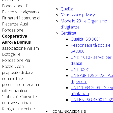
Fondazione di
Qualità
Piacenza e Vigevano.
Sicurezza e privacy
Firmatari il comune di
Modello 231 e Organismo
Piacenza, Ausl,
di vigilanza
Fondazione,
Certificati
Cooperativa
Qualità ISO 9001
Aurora Domus
,
Responsabilità sociale
associazione William
SA8000
Bottigelli e
UNI:11010 - servizi per
Fondazione Pia
disabili
Pozzoli, con il
UNI:10881
proposito di dare
UNI/PdR 125:2022 - Par
continuità e
di genere
potenziare interventi
UNI 11034:2003 – Servi
differenziati di
all’infanzia
"sollievo". Coinvolte
UNI EN ISO 45001:202
una sessantina di
famiglie piacentine
COMUNICAZIONE