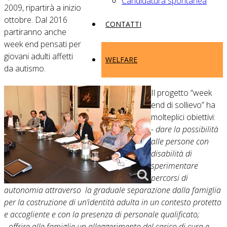
Candidatura spontanea
2009, ripartirà a inizio
ottobre. Dal 2016
CONTATTI
partiranno anche
week end pensati per
giovani adulti affetti
WELFARE
da autismo.
Il progetto “week
end di sollievo” ha
molteplici obiettivi:
- dare la possibilità
alle persone con
disabilità di
sperimentare
percorsi di
autonomia attraverso la graduale separazione dalla famiglia
per la costruzione di un’identità adulta in un contesto protetto
e accogliente e con la presenza di personale qualificato;
- offrire alle famiglie un alleggerimento del carico di cura e