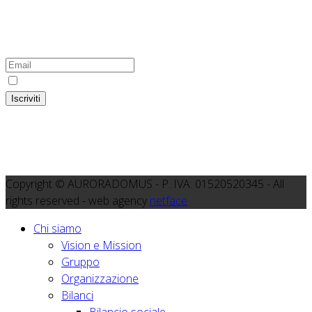
Iscriviti alla newsletter del Gruppo
Colser-Auroradomus
Ho preso visione dell'
informativa
Iscriviti
Copyright © AURORADOMUS - P. IVA: 01520520345 - All
rights reserved - web agency
netface
Chi siamo
Vision e Mission
Gruppo
Organizzazione
Bilanci