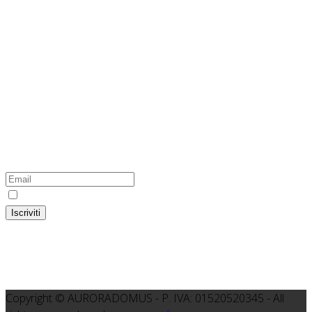
Hosting Green
100% Green Energy
L'hosting di questo sito internet utilizza energia prodotta
esclusivamente da fonti rinnovabili
Iscriviti alla newsletter del Gruppo
Colser-Auroradomus
Ho preso visione dell'
informativa
Iscriviti
Copyright © AURORADOMUS - P. IVA: 01520520345 - All