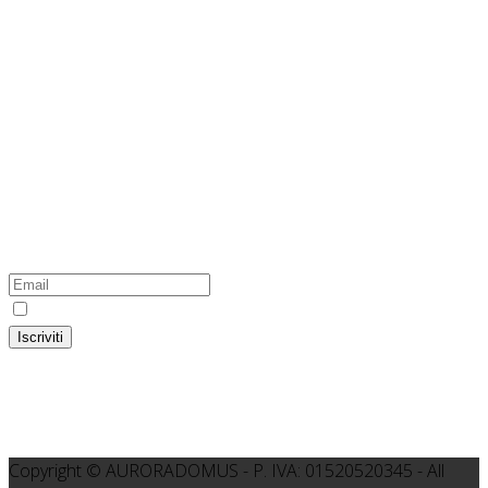
Hosting Green
100% Green Energy
L'hosting di questo sito internet utilizza energia prodotta
esclusivamente da fonti rinnovabili
Iscriviti alla newsletter del Gruppo
Colser-Auroradomus
Ho preso visione dell'
informativa
Iscriviti
Copyright © AURORADOMUS - P. IVA: 01520520345 - All