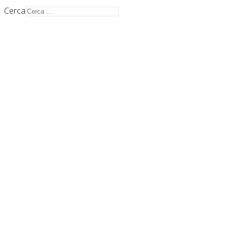
Cerca
Auroradomus Cooperativa Sociale
Via G.S. Sonnino 33/A
43126 Parma
info@auroradomus.it
Telefono: +39 0521 957595
Fax: +39 0521 957575
Mappa del sito
Privacy Policy