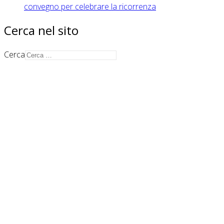
convegno per celebrare la ricorrenza
Cerca nel sito
Cerca
Auroradomus Cooperativa Sociale
Via G.S. Sonnino 33/A
43126 Parma
info@auroradomus.it
Telefono: +39 0521 957595
Fax: +39 0521 957575