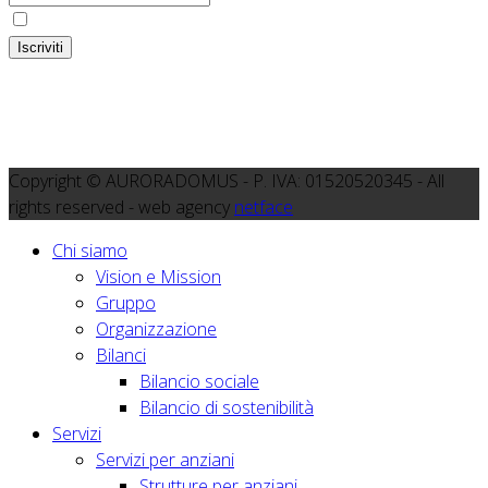
Ho preso visione dell'
informativa
Iscriviti
Copyright © AURORADOMUS - P. IVA: 01520520345 - All
rights reserved - web agency
netface
Chi siamo
Vision e Mission
Gruppo
Organizzazione
Bilanci
Bilancio sociale
Bilancio di sostenibilità
Servizi
Servizi per anziani
Strutture per anziani